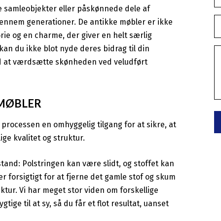
e samleobjekter eller påskønnede dele af
 gennem generationer. De antikke møbler er ikke
orie og en charme, der giver en helt særlig
an du ikke blot nyde deres bidrag til din
ed at værdsætte skønheden ved veludført
 MØBLER
processen en omhyggelig tilgang for at sikre, at
ge kvalitet og struktur.
stand: Polstringen kan være slidt, og stoffet kan
r forsigtigt for at fjerne det gamle stof og skum
tur. Vi har meget stor viden om forskellige
tige til at sy, så du får et flot resultat, uanset