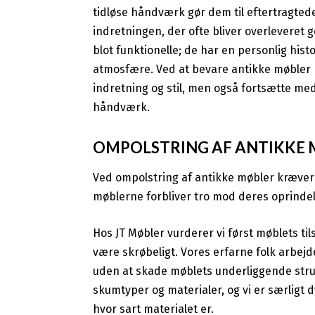
tidløse håndværk gør dem til eftertragted
indretningen, der ofte bliver overleveret
blot funktionelle; de har en personlig hist
atmosfære. Ved at bevare antikke møbler k
indretning og stil, men også fortsætte m
håndværk.
OMPOLSTRING AF ANTIKKE
Ved ompolstring af antikke møbler kræver 
møblerne forbliver tro mod deres oprindeli
Hos JT Møbler vurderer vi først møblets til
være skrøbeligt. Vores erfarne folk arbejde
uden at skade møblets underliggende struk
skumtyper og materialer, og vi er særligt dyg
hvor sart materialet er.